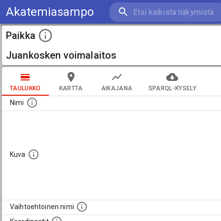
Akatemiasampo
Paikka
Juankosken voimalaitos
TAULUKKO
KARTTA
AIKAJANA
SPARQL-KYSELY
Nimi
Kuva
Vaihtoehtoinen nimi