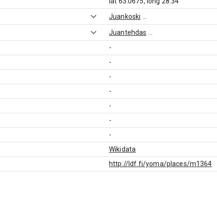
lat 63.0675, long 28.34
Juankoski
...
Juantehdas
...
-
-
-
-
-
-
-
Wikidata
http://ldf.fi/yoma/places/m1364