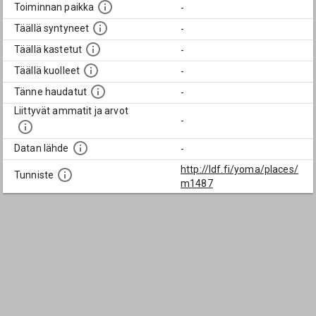
Toiminnan paikka
-
Täällä syntyneet
-
Täällä kastetut
-
Täällä kuolleet
-
Tänne haudatut
-
Liittyvät ammatit ja arvot
-
Datan lähde
-
http://ldf.fi/yoma/places/
Tunniste
m1487