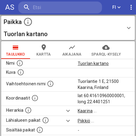
AS
FI
Paikka
Tuorlan kartano
TAULUKKO
KARTTA
AIKAJANA
SPARQL-KYSELY
Nimi
Tuorlan kartano
Kuva
Tuorlantie 1 E, 21500
Vaihtoehtoinen nimi
Kaarina, Finland
lat 60.41610960000001,
Koordinaatit
long 22.4401251
Hierarkia
Kaarina
...
Lähialueen paikat
Piikkiö
...
Sisältää paikat
-