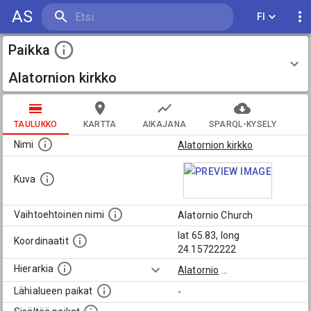
AS
FI
Paikka
Alatornion kirkko
TAULUKKO
KARTTA
AIKAJANA
SPARQL-KYSELY
Nimi
Alatornion kirkko
Kuva
Vaihtoehtoinen nimi
Alatornio Church
lat 65.83, long
Koordinaatit
24.15722222
Hierarkia
Alatornio
...
Lähialueen paikat
-