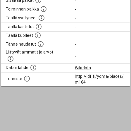
Sisältää paikat
-
Toiminnan paikka
-
Täällä syntyneet
-
Täällä kastetut
-
Täällä kuolleet
-
Tänne haudatut
-
Liittyvät ammatit ja arvot
-
Datan lähde
Wikidata
http://ldf.fi/yoma/places/
Tunniste
m164