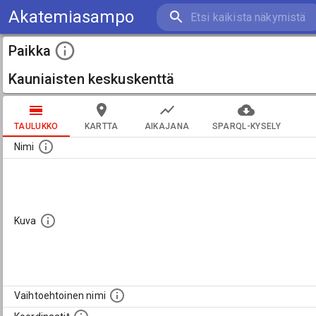
Akatemiasampo
Paikka
Kauniaisten keskuskenttä
TAULUKKO
KARTTA
AIKAJANA
SPARQL-KYSELY
Nimi
Kuva
Vaihtoehtoinen nimi