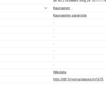
lat 60.21638889, long 24.7077777
Kauniainen
...
Kauniaisten parantola
-
-
-
-
-
-
-
Wikidata
http://ldf.fi/yoma/places/m1675