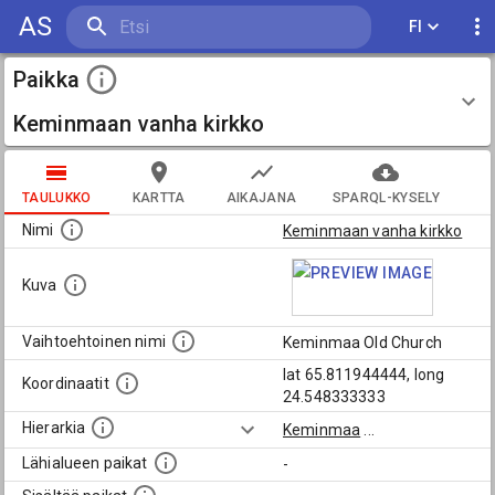
AS
FI
Paikka
Keminmaan vanha kirkko
TAULUKKO
KARTTA
AIKAJANA
SPARQL-KYSELY
Nimi
Keminmaan vanha kirkko
Kuva
Vaihtoehtoinen nimi
Keminmaa Old Church
lat 65.811944444, long
Koordinaatit
24.548333333
Hierarkia
Keminmaa
...
Lähialueen paikat
-