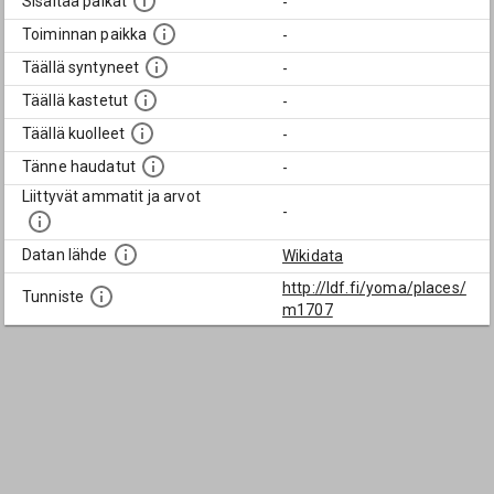
Sisältää paikat
-
Toiminnan paikka
-
Täällä syntyneet
-
Täällä kastetut
-
Täällä kuolleet
-
Tänne haudatut
-
Liittyvät ammatit ja arvot
-
Datan lähde
Wikidata
http://ldf.fi/yoma/places/
Tunniste
m1707