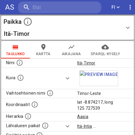
AS
FI
Paikka
Itä-Timor
TAULUKKO
KARTTA
AIKAJANA
SPARQL-KYSELY
Nimi
Itä-Timor
Kuva
Vaihtoehtoinen nimi
Timor-Leste
lat -8.874217, long
Koordinaatit
125.727539
Hierarkia
Aasia
Lähialueen paikat
Itä-Intia
...