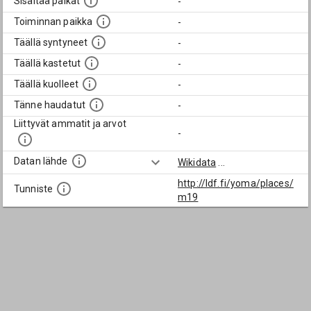
Sisältää paikat
-
Toiminnan paikka
-
Täällä syntyneet
-
Täällä kastetut
-
Täällä kuolleet
-
Tänne haudatut
-
Liittyvät ammatit ja arvot
-
Datan lähde
Wikidata
...
http://ldf.fi/yoma/places/
Tunniste
m19