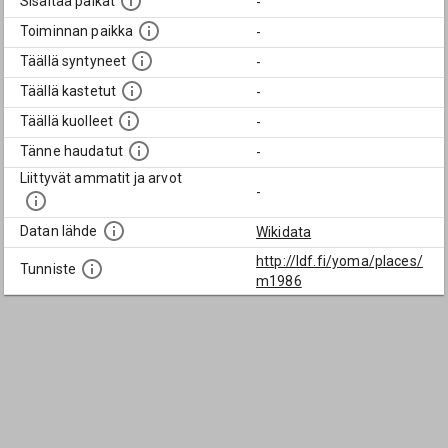
Sisältää paikat
-
Toiminnan paikka
-
Täällä syntyneet
-
Täällä kastetut
-
Täällä kuolleet
-
Tänne haudatut
-
Liittyvät ammatit ja arvot
-
Datan lähde
Wikidata
http://ldf.fi/yoma/places/
Tunniste
m1986