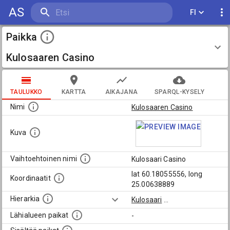
AS
FI
Paikka
Kulosaaren Casino
TAULUKKO
KARTTA
AIKAJANA
SPARQL-KYSELY
Nimi
Kulosaaren Casino
Kuva
Vaihtoehtoinen nimi
Kulosaari Casino
lat 60.18055556, long
Koordinaatit
25.00638889
Hierarkia
Kulosaari
...
Lähialueen paikat
-