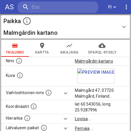
AS
FI
Paikka
Malmgårdin kartano
TAULUKKO
KARTTA
AIKAJANA
SPARQL-KYSELY
Nimi
Malmgårdin kartano
Kuva
Malmgård 47, 07720
Vaihtoehtoinen nimi
Malmgård, Finland
...
lat 60.543056, long
Koordinaatit
25.9287996
Hierarkia
Loviisa
...
Lähialueen paikat
Pernaja
...