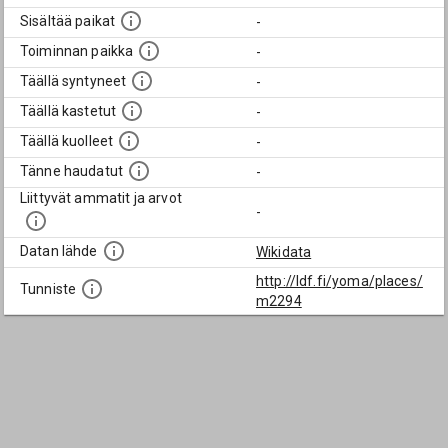
Sisältää paikat
-
Toiminnan paikka
-
Täällä syntyneet
-
Täällä kastetut
-
Täällä kuolleet
-
Tänne haudatut
-
Liittyvät ammatit ja arvot
-
Datan lähde
Wikidata
http://ldf.fi/yoma/places/
Tunniste
m2294