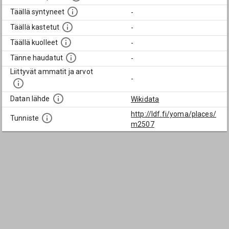
Täällä syntyneet
-
Täällä kastetut
-
Täällä kuolleet
-
Tänne haudatut
-
Liittyvät ammatit ja arvot
-
Datan lähde
Wikidata
http://ldf.fi/yoma/places/
Tunniste
m2507