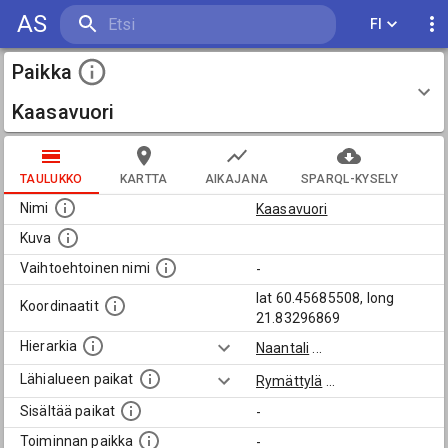
AS
FI
Paikka
Kaasavuori
TAULUKKO
KARTTA
AIKAJANA
SPARQL-KYSELY
Nimi
Kaasavuori
Kuva
Vaihtoehtoinen nimi
-
lat 60.45685508, long
Koordinaatit
21.83296869
Hierarkia
Naantali
...
Lähialueen paikat
Rymättylä
...
Sisältää paikat
-
Toiminnan paikka
-