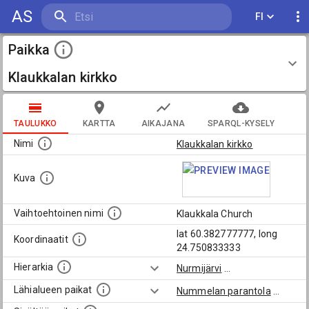
AS
FI
Paikka
Klaukkalan kirkko
TAULUKKO
KARTTA
AIKAJANA
SPARQL-KYSELY
Nimi
Klaukkalan kirkko
Kuva
Vaihtoehtoinen nimi
Klaukkala Church
lat 60.382777777, long
Koordinaatit
24.750833333
Hierarkia
Nurmijärvi
...
Lähialueen paikat
Nummelan parantola
...