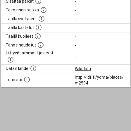
Sisältää paikat
-
Toiminnan paikka
-
Täällä syntyneet
-
Täällä kastetut
-
Täällä kuolleet
-
Tänne haudatut
-
Liittyvät ammatit ja arvot
-
Datan lähde
Wikidata
http://ldf.fi/yoma/places/
Tunniste
m2594