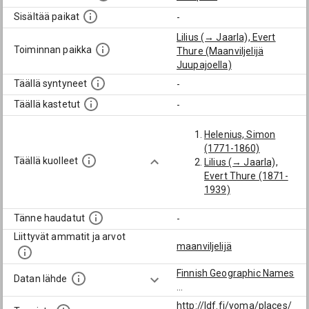
Sisältää paikat
-
Lilius (→ Jaarla), Evert
Toiminnan paikka
Thure (Maanviljelijä
Juupajoella)
Täällä syntyneet
-
Täällä kastetut
-
Helenius, Simon
(1771-1860)
Täällä kuolleet
Lilius (→ Jaarla),
Evert Thure (1871-
1939)
Tänne haudatut
-
Liittyvät ammatit ja arvot
maanviljelijä
Finnish Geographic Names
Datan lähde
...
http://ldf.fi/yoma/places/