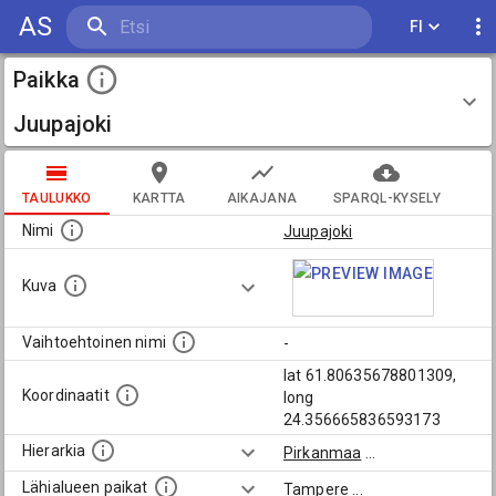
AS
FI
Paikka
Juupajoki
TAULUKKO
KARTTA
AIKAJANA
SPARQL-KYSELY
Nimi
Juupajoki
Kuva
Vaihtoehtoinen nimi
-
lat 61.80635678801309,
Koordinaatit
long
24.356665836593173
Hierarkia
Pirkanmaa
...
Lähialueen paikat
Tampere
...