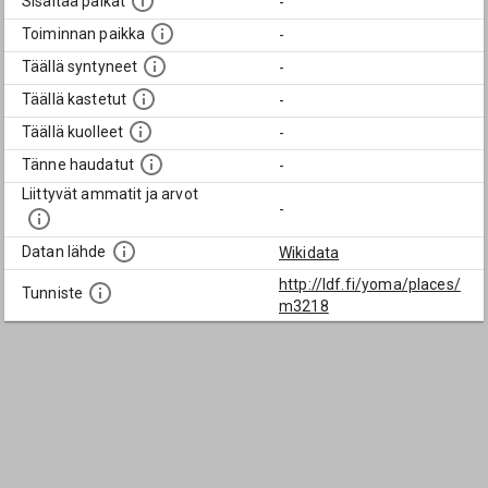
Sisältää paikat
-
Toiminnan paikka
-
Täällä syntyneet
-
Täällä kastetut
-
Täällä kuolleet
-
Tänne haudatut
-
Liittyvät ammatit ja arvot
-
Datan lähde
Wikidata
http://ldf.fi/yoma/places/
Tunniste
m3218