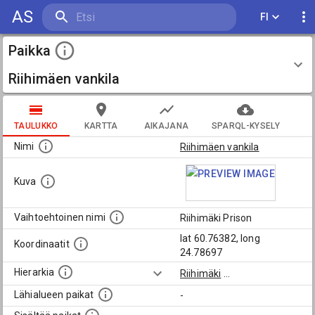
AS
FI
Paikka
Riihimäen vankila
TAULUKKO
KARTTA
AIKAJANA
SPARQL-KYSELY
Nimi
Riihimäen vankila
Kuva
Vaihtoehtoinen nimi
Riihimäki Prison
lat 60.76382, long
Koordinaatit
24.78697
Hierarkia
Riihimäki
...
Lähialueen paikat
-