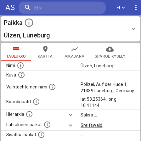
AS
FI
Paikka
Ülzen, Lüneburg
TAULUKKO
KARTTA
AIKAJANA
SPARQL-KYSELY
Nimi
Ülzen, Lüneburg
Kuva
Polizei, Auf der Hude 1,
Vaihtoehtoinen nimi
21339 Lüneburg, Germany
lat 53.25364, long
Koordinaatit
10.41144
Hierarkia
Saksa
...
Lähialueen paikat
Greifswald
...
Sisältää paikat
-