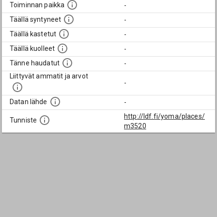
Toiminnan paikka
-
Täällä syntyneet
-
Täällä kastetut
-
Täällä kuolleet
-
Tänne haudatut
-
Liittyvät ammatit ja arvot
-
Datan lähde
-
http://ldf.fi/yoma/places/
Tunniste
m3520