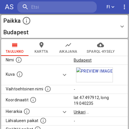
AS
FI
Paikka
Budapest
TAULUKKO
KARTTA
AIKAJANA
SPARQL-KYSELY
Nimi
Budapest
Kuva
Vaihtoehtoinen nimi
-
lat 47.497912, long
Koordinaatit
19.040235
Hierarkia
Unkari
...
Lähialueen paikat
-