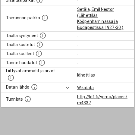
Sisältää paikat
-
Setälä, Emil Nestor
(Lähettiläs
Toiminnan paikka
Kööpenhaminassa ja
Budapestissa 1927-30.)
Täällä syntyneet
-
Täällä kastetut
-
Täällä kuolleet
-
Tänne haudatut
-
Liittyvät ammatit ja arvot
lähettiläs
Datan lähde
Wikidata
...
http://ldf.fi/yoma/places/
Tunniste
m4337