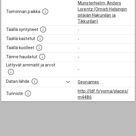
Munsterhjelm, Anders
Lorentz (Omisti Helsingin
Toiminnan paikka
pitäjän Hakunilan ja
Tikkurilan)
Täällä syntyneet
-
Täällä kastetut
-
Täällä kuolleet
-
Tänne haudatut
-
Liittyvät ammatit ja arvot
-
Datan lähde
Geonames
...
http://ldf.fi/yoma/places/
Tunniste
m4486