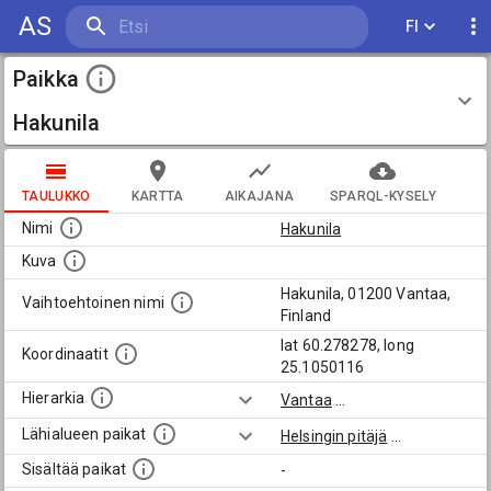
AS
FI
Paikka
Hakunila
TAULUKKO
KARTTA
AIKAJANA
SPARQL-KYSELY
Nimi
Hakunila
Kuva
Hakunila, 01200 Vantaa,
Vaihtoehtoinen nimi
Finland
lat 60.278278, long
Koordinaatit
25.1050116
Hierarkia
Vantaa
...
Lähialueen paikat
Helsingin pitäjä
...
Sisältää paikat
-