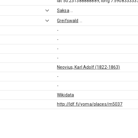
lat 50.231388888889, long 7.590833333
Saksa
...
Greifswald
...
-
-
-
-
Neovius, Karl Adolf (1822-1863)
-
-
Wikidata
http://ldf.fi/yoma/places/m5037