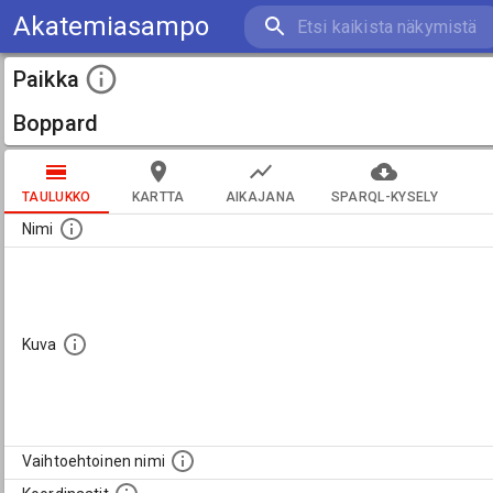
Akatemiasampo
Paikka
Boppard
TAULUKKO
KARTTA
AIKAJANA
SPARQL-KYSELY
Nimi
Kuva
Vaihtoehtoinen nimi