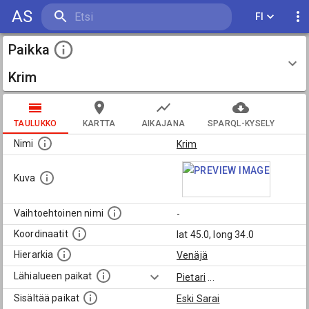
AS
FI
Paikka
Krim
TAULUKKO
KARTTA
AIKAJANA
SPARQL-KYSELY
Nimi
Krim
Kuva
Vaihtoehtoinen nimi
-
Koordinaatit
lat 45.0, long 34.0
Hierarkia
Venäjä
Lähialueen paikat
Pietari
...
Sisältää paikat
Eski Sarai