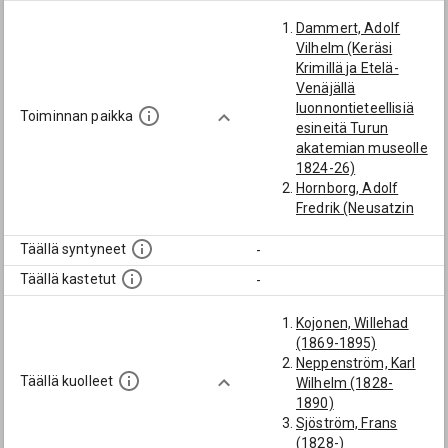
Dammert, Adolf
Vilhelm (Keräsi
Krimillä ja Etelä-
Venäjällä
luonnontieteellisiä
Toiminnan paikka
esineitä Turun
akatemian museolle
1824-26)
Hornborg, Adolf
Fredrik (Neusatzin
vastaperustetun
saks. seurakunnan
Täällä syntyneet
-
kirkkoherra Krimillä
Täällä kastetut
-
1812)
Kojonen, Willehad
Kojonen, Willehad
(Komennettiin
(1869-1895)
venäl.
Neppenström, Karl
jalkaväkirykmenttiin
Täällä kuolleet
Wilhelm (1828-
Krimille 1895)
1890)
Lagus, Karl Ludvig
Sjöström, Frans
(Kenttämittauskunn
(1828-)