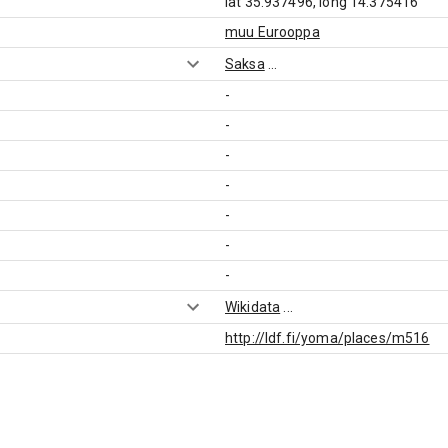
lat 35.937496, long 14.375416
muu Eurooppa
Saksa
...
-
-
-
-
-
-
-
Wikidata
...
http://ldf.fi/yoma/places/m516