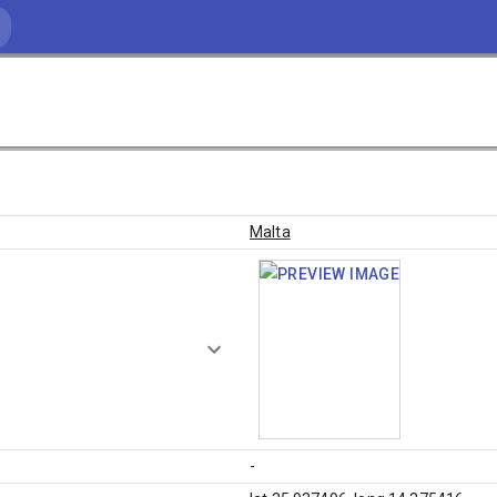
Malta
-