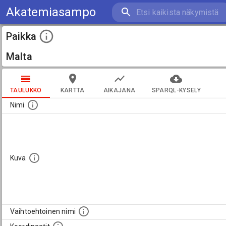
Akatemiasampo
Paikka
Malta
TAULUKKO
KARTTA
AIKAJANA
SPARQL-KYSELY
Nimi
Kuva
Vaihtoehtoinen nimi