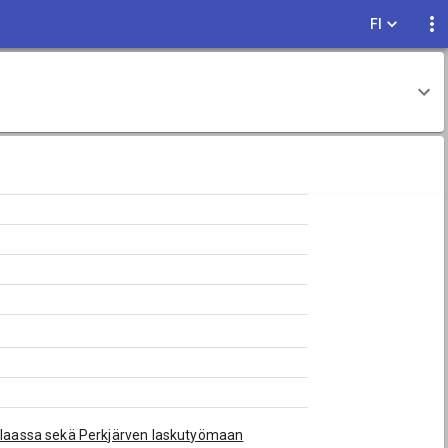
FI
uolaassa sekä Perkjärven laskutyömaan