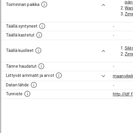
isän
Toiminnan paikka
Warj
Zimm
Täällä syntyneet
-
Täällä kastetut
-
Silé
Täällä kuolleet
Zim
Tänne haudatut
-
Liittyvät ammatit ja arvot
maanviljeli
Datan lähde
-
Tunniste
http://ld