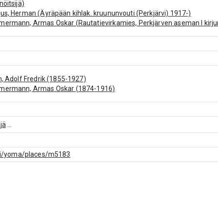
nöitsijä)
us, Herman (Äyräpään kihlak. kruununvouti (Perkjärvi) 1917-)
ermann, Armas Oskar (Rautatievirkamies, Perkjärven aseman I kirjur
n, Adolf Fredrik (1855-1927)
mermann, Armas Oskar (1874-1916)
jä
...
f.fi/yoma/places/m5183