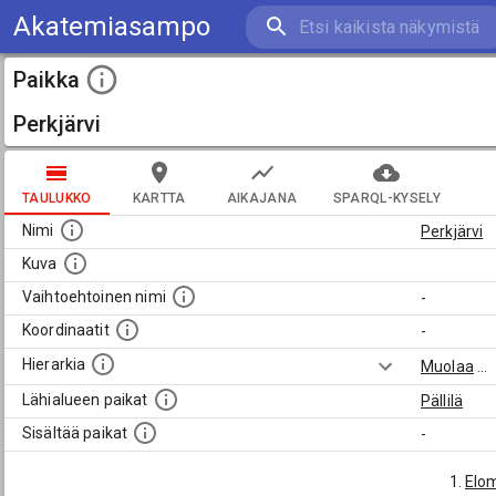
Akatemiasampo
Paikka
Perkjärvi
TAULUKKO
KARTTA
AIKAJANA
SPARQL-KYSELY
Nimi
Perkjärvi
Kuva
Vaihtoehtoinen nimi
-
Koordinaatit
-
Hierarkia
Muolaa
...
Lähialueen paikat
Pällilä
Sisältää paikat
-
Elom