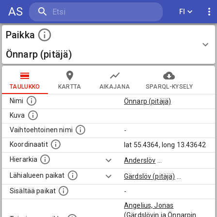
AS
FI
Paikka
Önnarp (pitäjä)
TAULUKKO
KARTTA
AIKAJANA
SPARQL-KYSELY
Nimi
Önnarp (pitäjä)
Kuva
Vaihtoehtoinen nimi
-
Koordinaatit
lat 55.4364, long 13.43642
Hierarkia
Anderslöv
...
Lähialueen paikat
Gärdslöv (pitäjä)
...
Sisältää paikat
-
Angelius, Jonas
(Gärdslövin ja Önnarpin