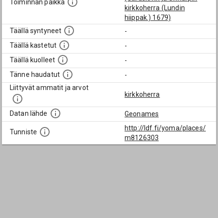
Toiminnan paikka
kirkkoherra (Lundin
hiippak.) 1679)
Täällä syntyneet
-
Täällä kastetut
-
Täällä kuolleet
-
Tänne haudatut
-
Liittyvät ammatit ja arvot
kirkkoherra
Datan lähde
Geonames
http://ldf.fi/yoma/places/
Tunniste
m8126303