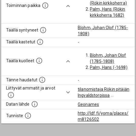
(Rökin kirkkoherra)
Toiminnan paikka
Palm, Hans (Rökin
kirkkoherra 1682)
Blohm, Johan Olof (1785-
Täällä syntyneet
1808)
Täällä kastetut
-
Blohm, Johan Olof
Täällä kuolleet
(1785-1808)
Palm, Hans (-1698)
Tänne haudatut
-
Liittyvät ammatit ja arvot
tilanomistaja Rökin pitäjän
Ingvaldstorpissa
...
Datan lähde
Geonames
http://ldf.fi/yoma/places/
Tunniste
m8126502