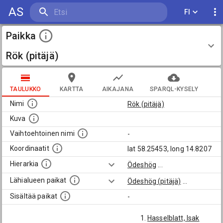
AS
FI
Paikka
Rök (pitäjä)
TAULUKKO
KARTTA
AIKAJANA
SPARQL-KYSELY
Nimi
Rök (pitäjä)
Kuva
Vaihtoehtoinen nimi
-
Koordinaatit
lat 58.25453, long 14.8207
Hierarkia
Ödeshög
...
Lähialueen paikat
Ödeshög (pitäjä)
...
Sisältää paikat
-
Hasselblatt, Isak