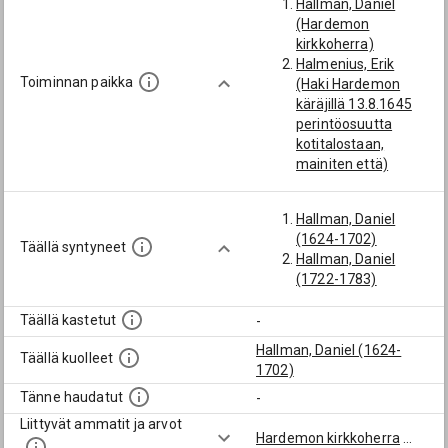
Hallman, Daniel
(Hardemon
kirkkoherra)
Halmenius, Erik
Toiminnan paikka
(Haki Hardemon
käräjillä 13.8.1645
perintöosuutta
kotitalostaan,
mainiten että)
Hallman, Daniel
(1624-1702)
Täällä syntyneet
Hallman, Daniel
(1722-1783)
Täällä kastetut
-
Hallman, Daniel (1624-
Täällä kuolleet
1702)
Tänne haudatut
-
Liittyvät ammatit ja arvot
Hardemon kirkkoherra
...