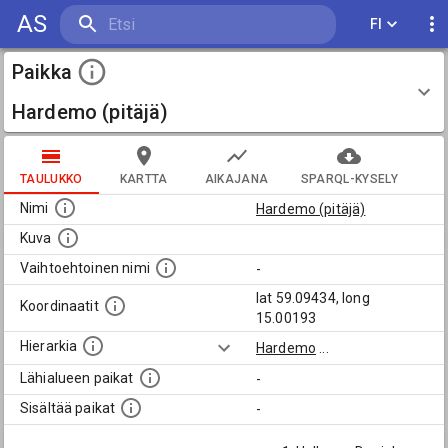
AS
FI
Paikka
Hardemo (pitäjä)
TAULUKKO
KARTTA
AIKAJANA
SPARQL-KYSELY
Nimi
Hardemo (pitäjä)
Kuva
Vaihtoehtoinen nimi
-
lat 59.09434, long
Koordinaatit
15.00193
Hierarkia
Hardemo
...
Lähialueen paikat
-
Sisältää paikat
-