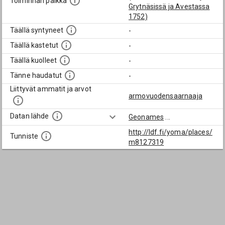
Toiminnan paikka
Grytnäsissä ja Avestassa
1752)
Täällä syntyneet
-
Täällä kastetut
-
Täällä kuolleet
-
Tänne haudatut
-
Liittyvät ammatit ja arvot
armovuodensaarnaaja
Datan lähde
Geonames
...
http://ldf.fi/yoma/places/
Tunniste
m8127319