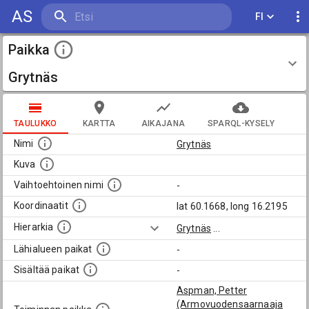
AS
FI
Paikka
Grytnäs
TAULUKKO
KARTTA
AIKAJANA
SPARQL-KYSELY
Nimi
Grytnäs
Kuva
Vaihtoehtoinen nimi
-
Koordinaatit
lat 60.1668, long 16.2195
Hierarkia
Grytnäs
...
Lähialueen paikat
-
Sisältää paikat
-
Aspman, Petter
(Armovuodensaarnaaja