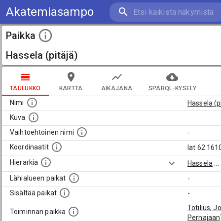
Akatemiasampo
Paikka
Hassela (pitäjä)
TAULUKKO
KARTTA
AIKAJANA
SPARQL-KYSELY
Nimi
Hassela (p
Kuva
Vaihtoehtoinen nimi
-
Koordinaatit
lat 62.161
Hierarkia
Hassela
...
Lähialueen paikat
-
Sisältää paikat
-
Totilius, 
Toiminnan paikka
Pernajaan