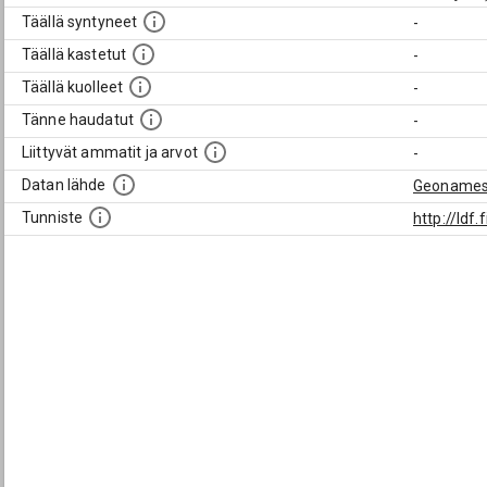
Täällä syntyneet
-
Täällä kastetut
-
Täällä kuolleet
-
Tänne haudatut
-
Liittyvät ammatit ja arvot
-
Datan lähde
Geoname
Tunniste
http://ld