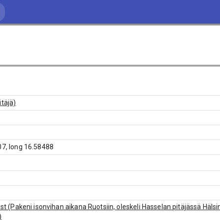
itäjä)
07, long 16.58488
Jost (Pakeni isonvihan aikana Ruotsiin, oleskeli Hasselan pitäjässä Häls
)