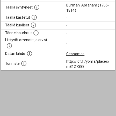
Burman, Abraham (1765-
Täällä syntyneet
1814)
Täällä kastetut
-
Täällä kuolleet
-
Tänne haudatut
-
Liittyvät ammatit ja arvot
-
Datan lähde
Geonames
http://ldf.fi/yoma/places/
Tunniste
m8127388