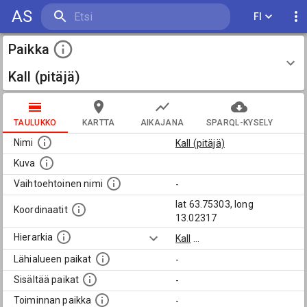
AS
FI
Paikka
Kall (pitäjä)
TAULUKKO
KARTTA
AIKAJANA
SPARQL-KYSELY
Nimi
Kall (pitäjä)
Kuva
Vaihtoehtoinen nimi
-
lat 63.75303, long
Koordinaatit
13.02317
Hierarkia
Kall
...
Lähialueen paikat
-
Sisältää paikat
-
Toiminnan paikka
-