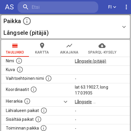
AS
FI
Paikka
Långsele (pitäjä)
TAULUKKO
KARTTA
AIKAJANA
SPARQL-KYSELY
Nimi
Långsele (pitäjä)
Kuva
Vaihtoehtoinen nimi
-
lat 63.19027, long
Koordinaatit
17.03935
Hierarkia
Långsele
...
Lähialueen paikat
-
Sisältää paikat
-
Toiminnan paikka
-