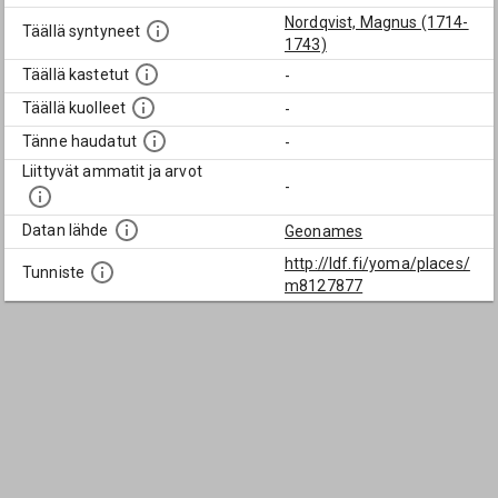
Nordqvist, Magnus (1714-
Täällä syntyneet
1743)
Täällä kastetut
-
Täällä kuolleet
-
Tänne haudatut
-
Liittyvät ammatit ja arvot
-
Datan lähde
Geonames
http://ldf.fi/yoma/places/
Tunniste
m8127877