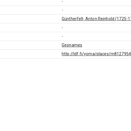
-
-
Güntherfelt, Anton Reinhold (1725-1
-
-
Geonames
http://ldf.fi/yoma/places/m812795