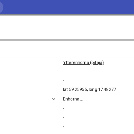
Ytterenhörna (pitäjä)
-
lat 59.25955, long 17.48277
Enhörna
...
-
-
-