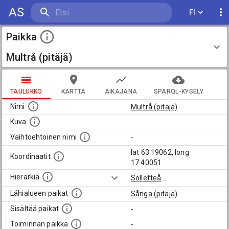
AS
FI
Paikka
Multrå (pitäjä)
TAULUKKO
KARTTA
AIKAJANA
SPARQL-KYSELY
Nimi
Multrå (pitäjä)
Kuva
Vaihtoehtoinen nimi
-
lat 63.19062, long
Koordinaatit
17.40051
Hierarkia
Sollefteå
...
Lähialueen paikat
Sånga (pitäjä)
Sisältää paikat
-
Toiminnan paikka
-