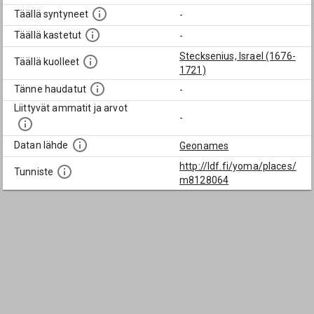
Täällä syntyneet
-
Täällä kastetut
-
Stecksenius, Israel (1676-
Täällä kuolleet
1721)
Tänne haudatut
-
Liittyvät ammatit ja arvot
-
Datan lähde
Geonames
http://ldf.fi/yoma/places/
Tunniste
m8128064