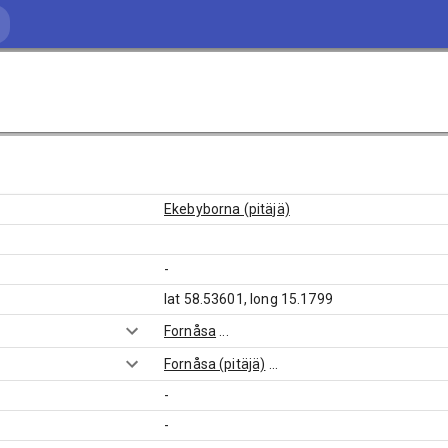
Ekebyborna (pitäjä)
-
lat 58.53601, long 15.1799
Fornåsa
...
Fornåsa (pitäjä)
...
-
-