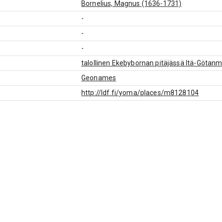
Bornelius, Magnus (1636-1731)
-
-
-
talollinen Ekebybornan pitäjässä Itä-Götanm
Geonames
http://ldf.fi/yoma/places/m8128104