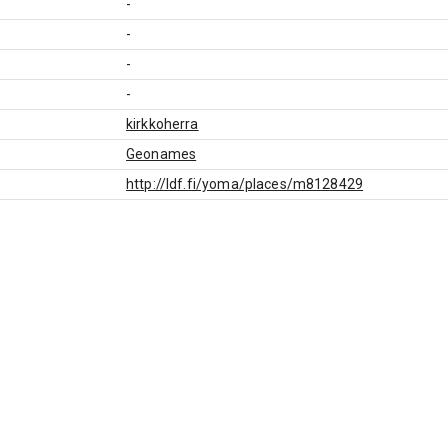
-
-
-
-
kirkkoherra
Geonames
http://ldf.fi/yoma/places/m8128429