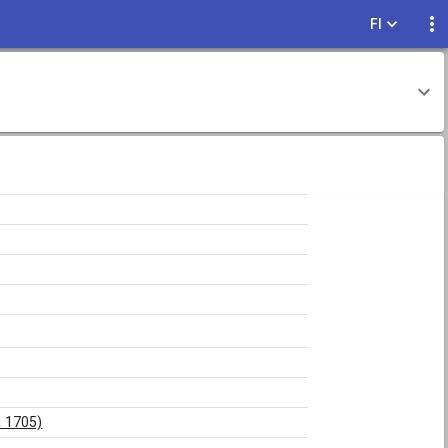
FI
a 1705)