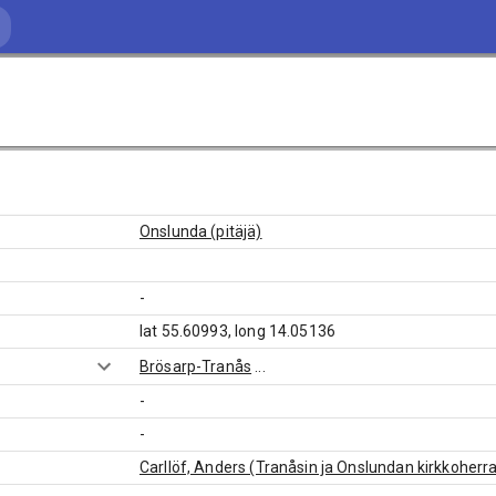
Onslunda (pitäjä)
-
lat 55.60993, long 14.05136
Brösarp-Tranås
...
-
-
Carllöf, Anders (Tranåsin ja Onslundan kirkkoherr