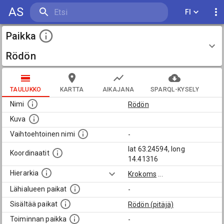
AS
FI
Paikka
Rödön
TAULUKKO
KARTTA
AIKAJANA
SPARQL-KYSELY
Nimi
Rödön
Kuva
Vaihtoehtoinen nimi
-
lat 63.24594, long
Koordinaatit
14.41316
Hierarkia
Krokoms
...
Lähialueen paikat
-
Sisältää paikat
Rödön (pitäjä)
Toiminnan paikka
-