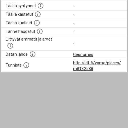
Täällä syntyneet
-
Täällä kastetut
-
Täällä kuolleet
-
Tänne haudatut
-
Liittyvät ammatit ja arvot
-
Datan lähde
Geonames
http://ldf.fi/yoma/places/
Tunniste
m8132588