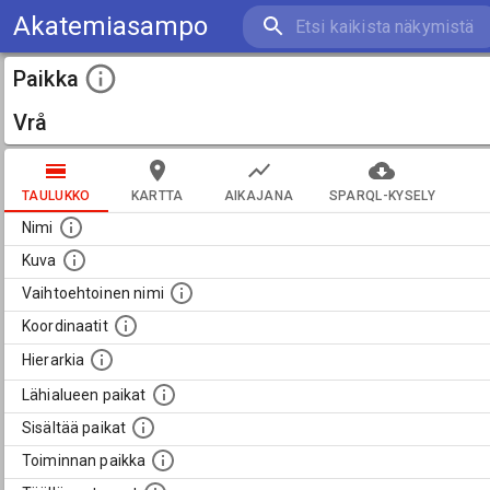
Akatemiasampo
Paikka
Vrå
TAULUKKO
KARTTA
AIKAJANA
SPARQL-KYSELY
Nimi
Kuva
Vaihtoehtoinen nimi
Koordinaatit
Hierarkia
Lähialueen paikat
Sisältää paikat
Toiminnan paikka