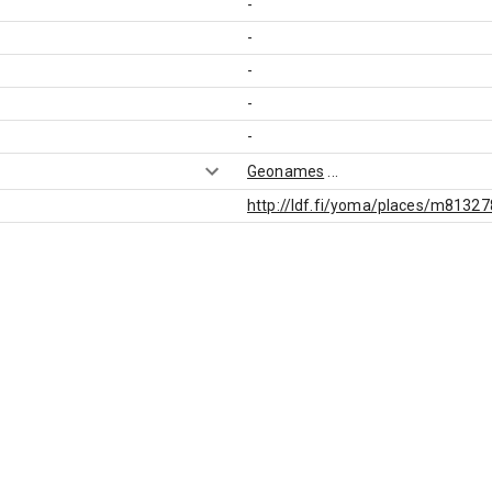
-
-
-
-
-
Geonames
...
http://ldf.fi/yoma/places/m8132