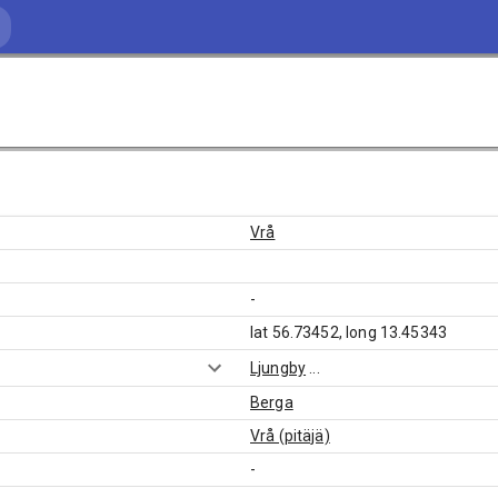
Vrå
-
lat 56.73452, long 13.45343
Ljungby
...
Berga
Vrå (pitäjä)
-