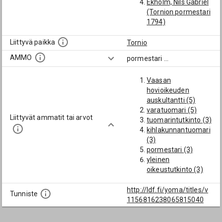
Ekholm, Nils Gabriel
(Tornion pormestari
1794)
Grandell, Isak
(Tornion pormestari
Liittyvä paikka
Tornio
1725)
AMMO
pormestari
...
Lund, Karl Arne
(Tornion pormestari
Vaasan
1913-18)
hovioikeuden
Tornberg, Ali
auskultantti (5)
(Teollisuuslakimies
varatuomari (5)
(Suomen
Liittyvät ammatit tai arvot
tuomarintutkinto (3)
Luotonantajayhd.,
kihlakunnantuomari
Kemi oy), Tornion
(3)
pormestari 1919-,
pormestari (3)
Ruotsin ja Norjan
yleinen
vastaisen rajan
oikeustutkinto (3)
rajatarkastaja
rajatarkastaja (2)
1920-, Suomen
tuomari (2)
http://ldf.fi/yoma/titles/v
kunniakonsuli
Tunniste
sotatuomari (2)
1156816238065815040
Haaparannassa
kunnallispormestari
1927-)
(2)
Turpeinen, Pekka