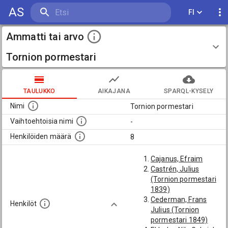
AS
FI
Ammatti tai arvo
Tornion pormestari
TAULUKKO
AIKAJANA
SPARQL-KYSELY
Nimi
Tornion pormestari
Vaihtoehtoisia nimi
-
Henkilöiden määrä
8
Cajanus, Efraim
Castrén, Julius
(Tornion pormestari
1839)
Cederman, Frans
Henkilöt
Julius (Tornion
pormestari 1849)