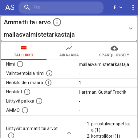
AS
FI
Ammatti tai arvo
mallasvalmistetarkastaja
TAULUKKO
AIKAJANA
SPARQL-KYSELY
Nimi
mallasvalmistetarkastaja
Vaihtoehtoisia nimi
-
Henkilöiden määrä
1
Henkilöt
Hartman, Gustaf Fredrik
Liittyvä paikka
-
AMMO
-
piirustuksenopettaj
Liittyvät ammatit tai arvot
a (1)
kontrollööri (1)