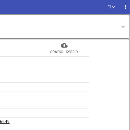
FI
SPARQL-KYSELY
76649