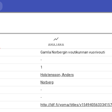
AIKAJANA
Gamla Norbergin voutikunnan vuorivouti
-
1
Holstensson, Anders
Norberg
-
-
http://ldf.fi/yoma/titles/v15494056333415