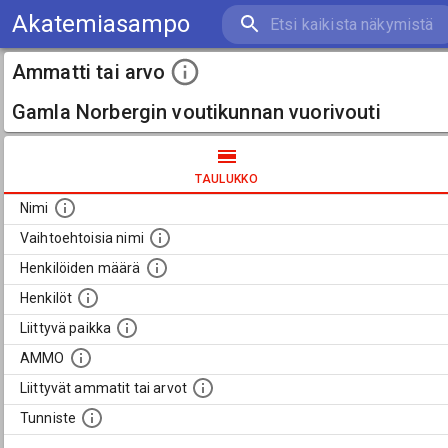
Akatemiasampo
Ammatti tai arvo
Gamla Norbergin voutikunnan vuorivouti
TAULUKKO
Nimi
Vaihtoehtoisia nimi
Henkilöiden määrä
Henkilöt
Liittyvä paikka
AMMO
Liittyvät ammatit tai arvot
Tunniste