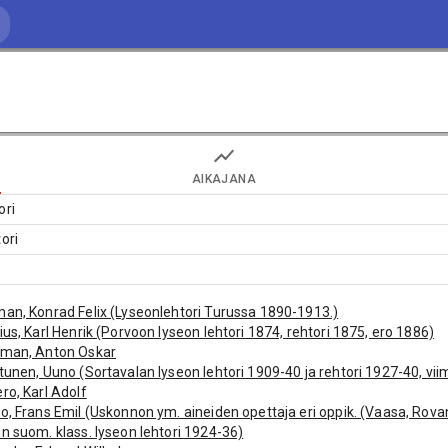
AIKAJANA
ori
ori
an, Konrad Felix (Lyseonlehtori Turussa 1890-1913.)
ius, Karl Henrik (Porvoon lyseon lehtori 1874, rehtori 1875, ero 1886)
sman, Anton Oskar
tunen, Uuno (Sortavalan lyseon lehtori 1909-40 ja rehtori 1927-40, vii
ro, Karl Adolf
o, Frans Emil (Uskonnon ym. aineiden opettaja eri oppik. (Vaasa, Rova
n suom. klass. lyseon lehtori 1924-36)