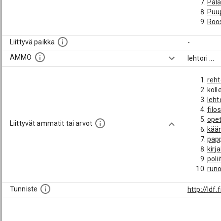
Pala
Puup
Roos
leht
Rose
Liittyvä paikka
-
AMMO
lehtori
...
reht
koll
leht
filo
opet
Liittyvät ammatit tai arvot
kään
papp
kirja
polii
runoi
Kaar
Porv
Tunniste
http://ld