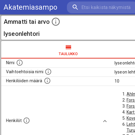
Akatemiasampo
Ammatti tai arvo
lyseonlehtori
TAULUKKO
Nimi
lyseonleht
Vaihtoehtoisia nimi
lyseon leht
Henkilöiden määrä
10
Ahlm
Fors
For
Kart
Kove
Henkilöt
Leht
Turu