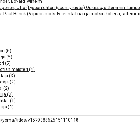
nder, Edvard Wilhelm
ponen, Otto (Lyseonlehtori (suomi, ruotsi) Oulussa, sittemmin Tampe
, Paul Henrik (Viipurin ruots. lyseon latinan ja ruotsin kollega, sittem
ori 1909-)
ndal, Maunu (Oulun suomal. lyseon lehtori 1907-11.)
ori (6)
ega (5)
ori (5)
sofian maisteri (4)
taja (3)
täjä (2)
i (2)
ilija (2)
tikko (1)
lija (1)
inan kirkkoherra (1)
oon yläalkeiskoulun rehtori (1)
f.fi/yoma/titles/v1579388625151110118