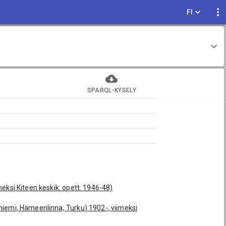
FI
SPARQL-KYSELY
meksi Kiteen keskik. opett. 1946-48)
niemi, Hämeenlinna, Turku) 1902-, viimeksi