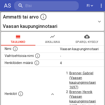
AS
FI
Ammatti tai arvo
Vaasan kaupunginnotaari
TAULUKKO
AIKAJANA
SPARQL-KYSELY
Nimi
Vaasan kaupunginnotaari
Vaihtoehtoisia nimi
-
Henkilöiden määrä
4
Brenner, Gabriel
(Vaasan
kaupunginnotaari
1697)
Brenner, Henrik
Henkilöt
(Vaasan
kaupunginnotaari