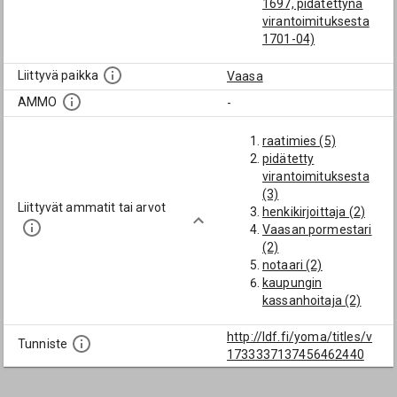
1697, pidätettynä
virantoimituksesta
1701-04)
Epagius, Elias
(Vaasan
Liittyvä paikka
Vaasa
kaupunginnotaari
AMMO
-
1693)
Zollin, Jakob
raatimies (5)
(Vaasan
pidätetty
kaupunginnotaari ja
virantoimituksesta
kaupungin
(3)
kassanhoitaja)
Liittyvät ammatit tai arvot
henkikirjoittaja (2)
Vaasan pormestari
(2)
notaari (2)
kaupungin
kassanhoitaja (2)
henkikirjuri (2)
kirkonisäntä (1)
http://ldf.fi/yoma/titles/v
Tunniste
asessori (1)
1733337137456462440