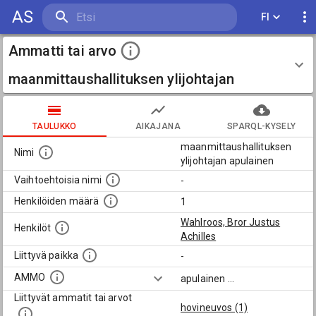
AS
FI
Ammatti tai arvo
maanmittaushallituksen ylijohtajan
apulainen
TAULUKKO
AIKAJANA
SPARQL-KYSELY
maanmittaushallituksen
Nimi
ylijohtajan apulainen
Vaihtoehtoisia nimi
-
Henkilöiden määrä
1
Wahlroos, Bror Justus
Henkilöt
Achilles
Liittyvä paikka
-
AMMO
apulainen
...
Liittyvät ammatit tai arvot
hovineuvos (1)