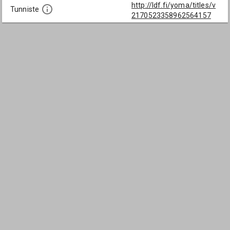
http://ldf.fi/yoma/titles/v
Tunniste
2170523358962564157