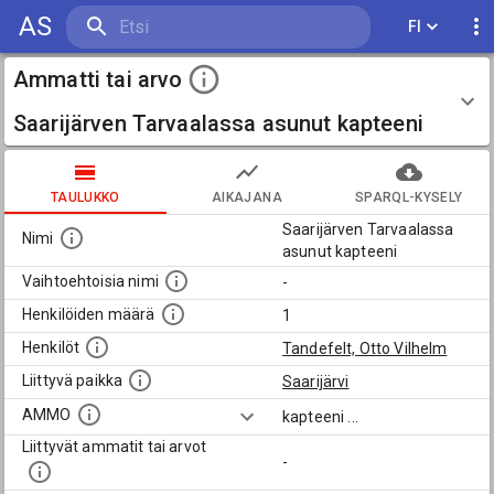
AS
FI
Ammatti tai arvo
Saarijärven Tarvaalassa asunut kapteeni
TAULUKKO
AIKAJANA
SPARQL-KYSELY
Saarijärven Tarvaalassa
Nimi
asunut kapteeni
Vaihtoehtoisia nimi
-
Henkilöiden määrä
1
Henkilöt
Tandefelt, Otto Vilhelm
Liittyvä paikka
Saarijärvi
AMMO
kapteeni
...
Liittyvät ammatit tai arvot
-