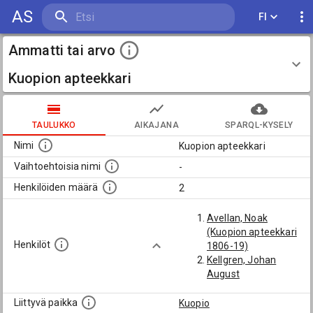
AS
FI
Ammatti tai arvo
Kuopion apteekkari
TAULUKKO
AIKAJANA
SPARQL-KYSELY
Nimi
Kuopion apteekkari
Vaihtoehtoisia nimi
-
Henkilöiden määrä
2
Avellan, Noak
(Kuopion apteekkari
Henkilöt
1806-19)
Kellgren, Johan
August
Liittyvä paikka
Kuopio