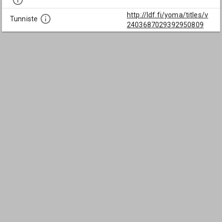
http://ldf.fi/yoma/titles/v
Tunniste
2403687029392950809