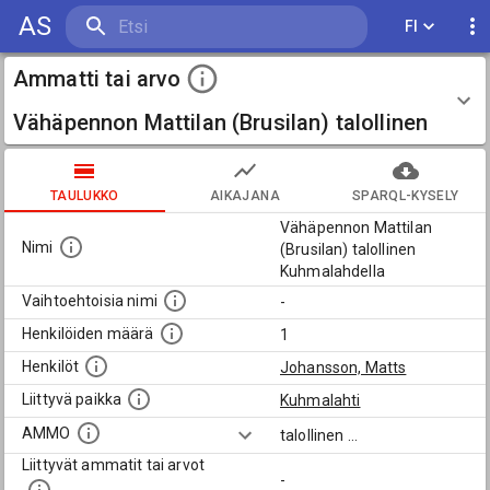
AS
FI
Ammatti tai arvo
Vähäpennon Mattilan (Brusilan) talollinen
Kuhmalahdella
TAULUKKO
AIKAJANA
SPARQL-KYSELY
Vähäpennon Mattilan
Nimi
(Brusilan) talollinen
Kuhmalahdella
Vaihtoehtoisia nimi
-
Henkilöiden määrä
1
Henkilöt
Johansson, Matts
Liittyvä paikka
Kuhmalahti
AMMO
talollinen
...
Liittyvät ammatit tai arvot
-