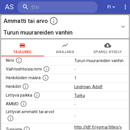
AS
FI
Ammatti tai arvo
Turun muurareiden vanhin
TAULUKKO
AIKAJANA
SPARQL-KYSELY
Nimi
Turun muurareiden vanhin
Vaihtoehtoisia nimi
-
Henkilöiden määrä
1
Henkilöt
Lindman, Adolf
Liittyvä paikka
Turku
AMMO
-
Liittyvät ammatit tai arvot
-
http://ldf.fi/yoma/titles/v
Tunniste