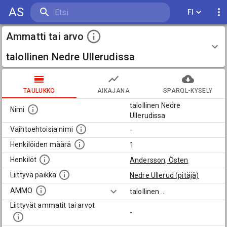
AS
FI
Ammatti tai arvo
talollinen Nedre Ullerudissa
TAULUKKO
AIKAJANA
SPARQL-KYSELY
talollinen Nedre
Nimi
Ullerudissa
Vaihtoehtoisia nimi
-
Henkilöiden määrä
1
Henkilöt
Andersson, Östen
Liittyvä paikka
Nedre Ullerud (pitäjä)
AMMO
talollinen
...
Liittyvät ammatit tai arvot
-