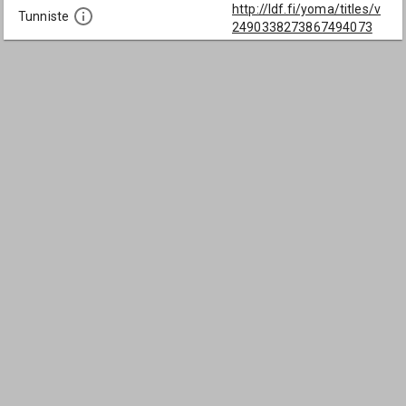
http://ldf.fi/yoma/titles/v
Tunniste
2490338273867494073