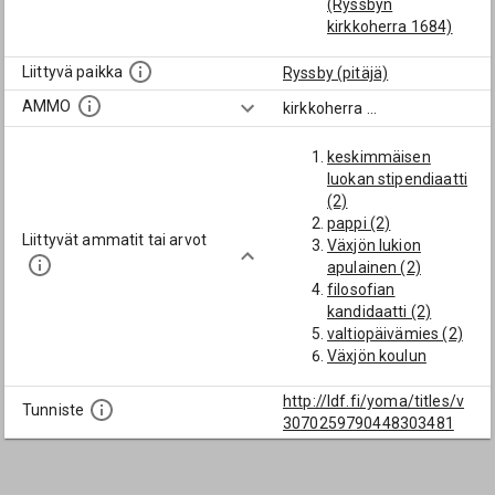
(Ryssbyn
kirkkoherra 1684)
Liittyvä paikka
Ryssby (pitäjä)
AMMO
kirkkoherra
...
keskimmäisen
luokan stipendiaatti
(2)
pappi (2)
Liittyvät ammatit tai arvot
Växjön lukion
apulainen (2)
filosofian
kandidaatti (2)
valtiopäivämies (2)
Växjön koulun
konrehtori (2)
lääninrovasti (2)
http://ldf.fi/yoma/titles/v
Tunniste
professori (2)
3070259790448303481