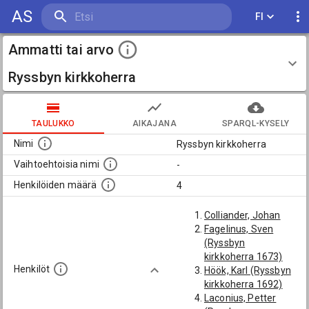
AS
FI
Ammatti tai arvo
Ryssbyn kirkkoherra
TAULUKKO
AIKAJANA
SPARQL-KYSELY
Nimi
Ryssbyn kirkkoherra
Vaihtoehtoisia nimi
-
Henkilöiden määrä
4
Colliander, Johan
Fagelinus, Sven
(Ryssbyn
kirkkoherra 1673)
Henkilöt
Höök, Karl (Ryssbyn
kirkkoherra 1692)
Laconius, Petter