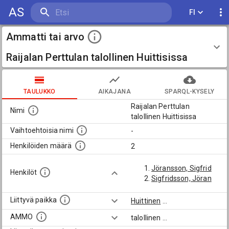
AS
FI
Ammatti tai arvo
Raijalan Perttulan talollinen Huittisissa
TAULUKKO
AIKAJANA
SPARQL-KYSELY
Raijalan Perttulan
Nimi
talollinen Huittisissa
Vaihtoehtoisia nimi
-
Henkilöiden määrä
2
Jöransson, Sigfrid
Henkilöt
Sigfridsson, Jöran
Liittyvä paikka
Huittinen
...
AMMO
talollinen
...