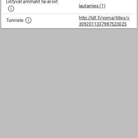
Liittyvät ammatit tai arvot
lautamies (1)
http://ldf.fi/yoma/titles/v
Tunniste
3092011337987523025