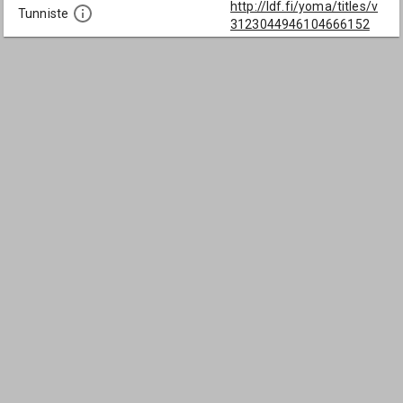
http://ldf.fi/yoma/titles/v
Tunniste
3123044946104666152