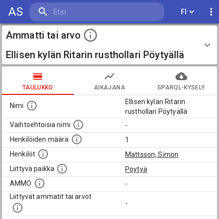
AS
FI
Ammatti tai arvo
Ellisen kylän Ritarin rusthollari Pöytyällä
TAULUKKO
AIKAJANA
SPARQL-KYSELY
Ellisen kylän Ritarin
Nimi
rusthollari Pöytyällä
Vaihtoehtoisia nimi
-
Henkilöiden määrä
1
Henkilöt
Mattsson, Simon
Liittyvä paikka
Pöytyä
AMMO
-
Liittyvät ammatit tai arvot
-