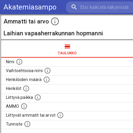
Akatemiasampo
Ammatti tai arvo
Laihian vapaaherrakunnan hopmanni
TAULUKKO
Nimi
Vaihtoehtoisia nimi
Henkilöiden määrä
Henkilöt
Liittyvä paikka
AMMO
Liittyvät ammatit tai arvot
Tunniste