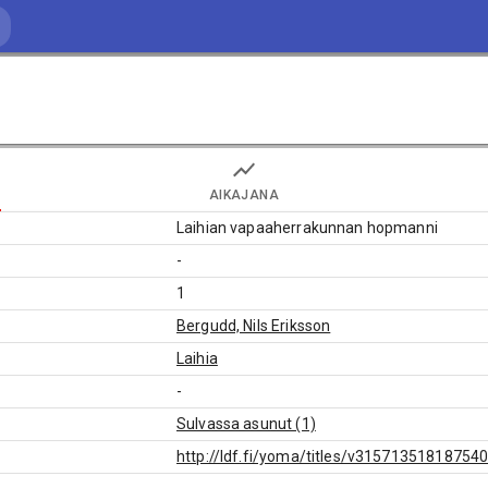
AIKAJANA
Laihian vapaaherrakunnan hopmanni
-
1
Bergudd, Nils Eriksson
Laihia
-
Sulvassa asunut (1)
http://ldf.fi/yoma/titles/v31571351818754