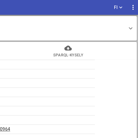
FI
SPARQL-KYSELY
00964