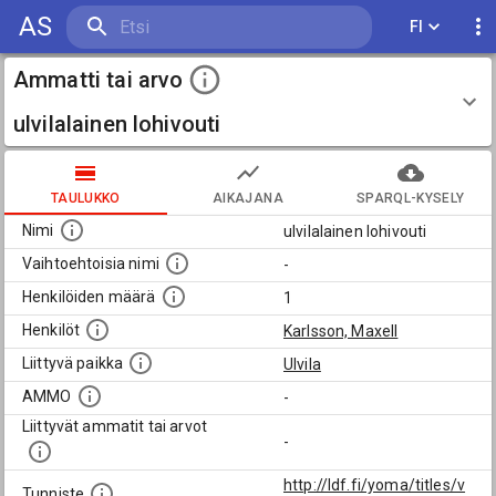
AS
FI
Ammatti tai arvo
ulvilalainen lohivouti
TAULUKKO
AIKAJANA
SPARQL-KYSELY
Nimi
ulvilalainen lohivouti
Vaihtoehtoisia nimi
-
Henkilöiden määrä
1
Henkilöt
Karlsson, Maxell
Liittyvä paikka
Ulvila
AMMO
-
Liittyvät ammatit tai arvot
-
http://ldf.fi/yoma/titles/v
Tunniste