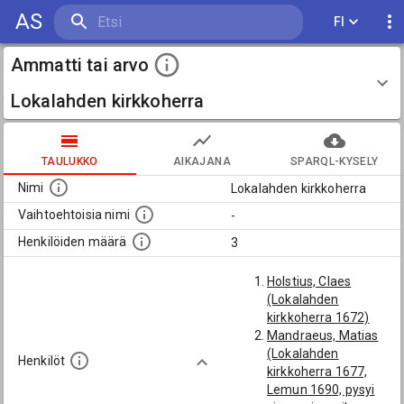
AS
FI
Ammatti tai arvo
Lokalahden kirkkoherra
TAULUKKO
AIKAJANA
SPARQL-KYSELY
Nimi
Lokalahden kirkkoherra
Vaihtoehtoisia nimi
-
Henkilöiden määrä
3
Holstius, Claes
(Lokalahden
kirkkoherra 1672)
Mandraeus, Matias
(Lokalahden
Henkilöt
kirkkoherra 1677,
Lemun 1690, pysyi