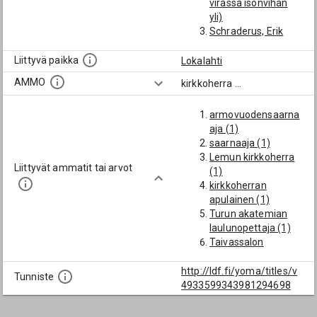
virassa isonvihan
yli)
Schraderus, Erik
Liittyvä paikka
Lokalahti
AMMO
kirkkoherra
...
armovuodensaarna
aja (1)
saarnaaja (1)
Lemun kirkkoherra
Liittyvät ammatit tai arvot
(1)
kirkkoherran
apulainen (1)
Turun akatemian
laulunopettaja (1)
Taivassalon
kappalainen (1)
deposiittori (1)
http://ldf.fi/yoma/titles/v
Tunniste
4933599343981294698