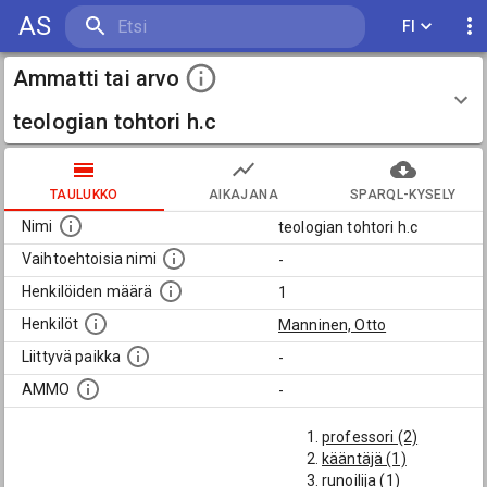
AS
FI
Ammatti tai arvo
teologian tohtori h.c
TAULUKKO
AIKAJANA
SPARQL-KYSELY
Nimi
teologian tohtori h.c
Vaihtoehtoisia nimi
-
Henkilöiden määrä
1
Henkilöt
Manninen, Otto
Liittyvä paikka
-
AMMO
-
professori (2)
kääntäjä (1)
runoilija (1)