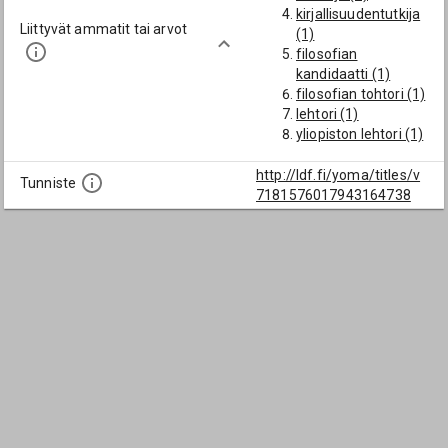
kirjallisuudentutkija
Liittyvät ammatit tai arvot
(1)
filosofian
kandidaatti (1)
filosofian tohtori (1)
lehtori (1)
yliopiston lehtori (1)
yliopisto-opettaja
(1)
http://ldf.fi/yoma/titles/v
Tunniste
kirjailija (1)
7181576017943164738